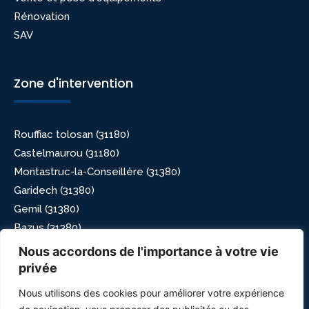
Rénovation
SAV
Zone d'intervention
Rouffiac tolosan (31180)
Castelmaurou (31180)
Montastruc-la-Conseillère (31380)
Garidech (31380)
Gemil (31380)
Bazus (31380)
Paulhac (31380)
Nous accordons de l'importance à votre vie
Lavaur (81500)
privée
Saint-sulpice-la-pointe (81370)
Nous utilisons des cookies pour améliorer votre expérience