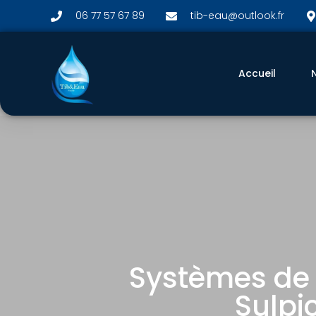
06 77 57 67 89
tib-eau@outlook.fr
Accueil
Systèmes de f
Sulpic