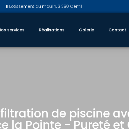
11 Lotissement du moulin, 31380 Gémil
Nos services
Réalisations
Galerie
Contact
iltration de piscine a
e la Pointe - Pureté et