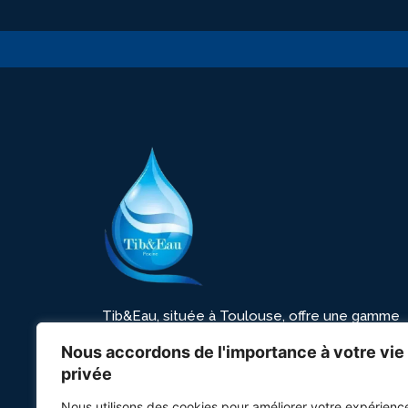
Tib&Eau, située à Toulouse, offre une gamme
complète de services pour piscines, incluant la
Nous accordons de l'importance à votre vie
pose de liner, la rénovation, et bien plus. Nous
privée
nous engageons à fournir qualité, innovation et
une satisfaction client inégalée.
Nous utilisons des cookies pour améliorer votre expérienc